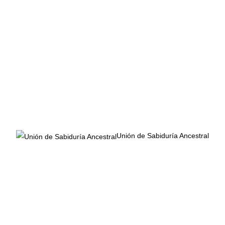
Oida Por La Paz Mundial
Oida Terapia por la Paz Mundial A través de la
Oida Terapia tenemos la posibilidad de profundiz...
Read More
17 febrero, 2018
Unión de Sabiduría Ancestral
Oración Por La Paz
Compromiso de trabajo por la Paz del Mundo
Read More